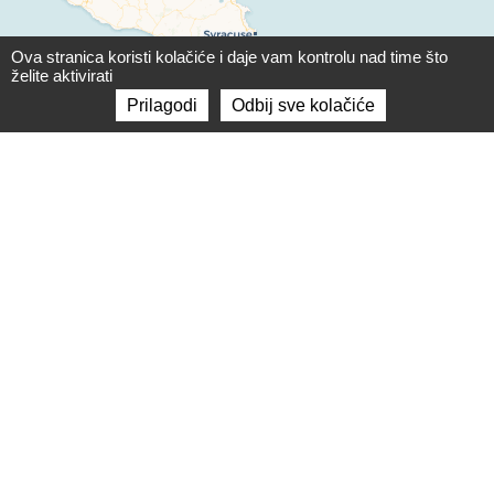
Ova stranica koristi kolačiće i daje vam kontrolu nad time što
želite aktivirati
Prilagodi
Odbij sve kolačiće
Leaflet
|
©
OpenStreetMap
contributors ©
CARTO
Marché lokacije
Marché Ravna Gora
Marché Dobra istok
Marché Dobra zapad