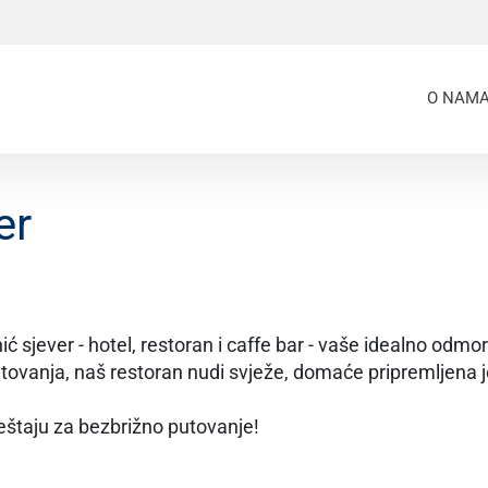
O NAM
er
jever - hotel, restoran i caffe bar - vaše idealno odmor
utovanja, naš restoran nudi svježe, domaće pripremljena 
eštaju za bezbrižno putovanje!