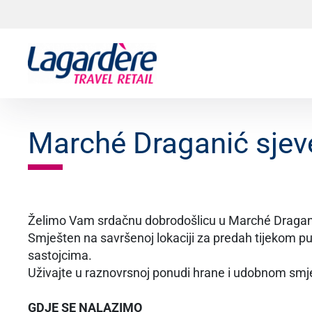
Skoči na sadržaj
Skoči na podnožje
Marché Draganić sjev
Želimo Vam srdačnu dobrodošlicu u Marché Draganić s
Smješten na savršenoj lokaciji za predah tijekom p
sastojcima.
Uživajte u raznovrsnoj ponudi hrane i udobnom smj
GDJE SE NALAZIMO