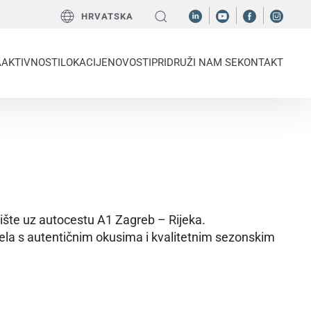
HRVATSKA
A
AKTIVNOSTI
LOKACIJE
NOVOSTI
PRIDRUŽI NAM SE
KONTAKT
ište uz autocestu A1 Zagreb – Rijeka.
jela s autentičnim okusima i kvalitetnim sezonskim