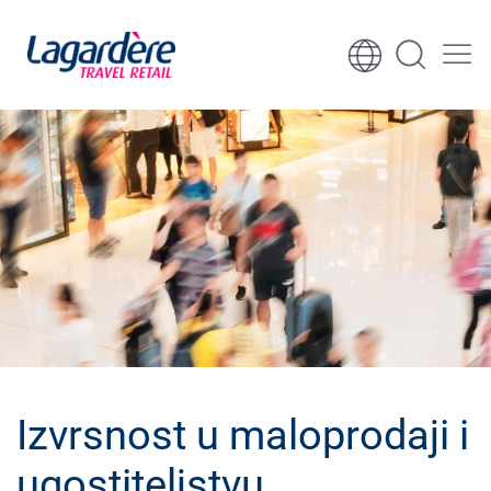
Skoči na sadržaj
Skoči na podnožje
Izvrsnost u maloprodaji i
ugostiteljstvu