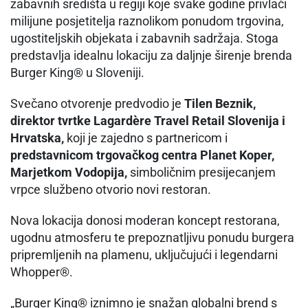
zabavnih središta u regiji koje svake godine privlači
milijune posjetitelja raznolikom ponudom trgovina,
ugostiteljskih objekata i zabavnih sadržaja. Stoga
predstavlja idealnu lokaciju za daljnje širenje brenda
Burger King® u Sloveniji.
Svečano otvorenje predvodio je
Tilen Beznik,
direktor tvrtke Lagardère Travel Retail Slovenija i
Hrvatska,
koji je zajedno s partnericom i
predstavnicom trgovačkog centra Planet Koper,
Marjetkom Vodopija,
simboličnim presijecanjem
vrpce službeno otvorio novi restoran.
Nova lokacija donosi moderan koncept restorana,
ugodnu atmosferu te prepoznatljivu ponudu burgera
pripremljenih na plamenu, uključujući i legendarni
Whopper®.
„Burger King® iznimno je snažan globalni brend s