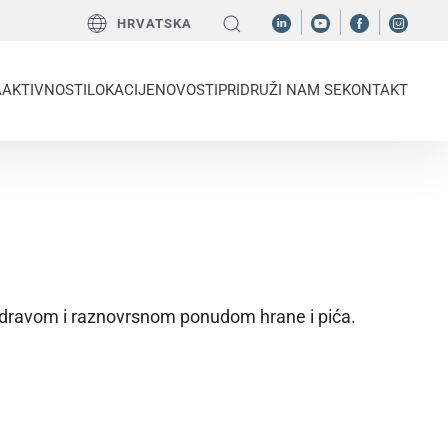
HRVATSKA
A
AKTIVNOSTI
LOKACIJE
NOVOSTI
PRIDRUŽI NAM SE
KONTAKT
zdravom i raznovrsnom ponudom hrane i pića.