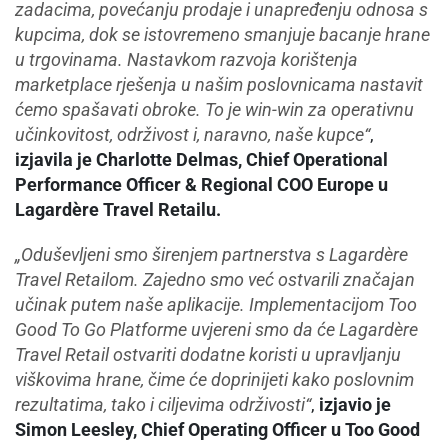
zadacima, povećanju prodaje i unapređenju odnosa s
kupcima, dok se istovremeno smanjuje bacanje hrane
u trgovinama. Nastavkom razvoja korištenja
marketplace rješenja u našim poslovnicama nastavit
ćemo spašavati obroke. To je win-win za operativnu
učinkovitost, održivost i, naravno, naše kupce“
,
izjavila je Charlotte Delmas, Chief Operational
Performance Officer & Regional COO Europe u
Lagardère Travel Retailu.
„Oduševljeni smo širenjem partnerstva s Lagardère
Travel Retailom. Zajedno smo već ostvarili značajan
učinak putem naše aplikacije. Implementacijom Too
Good To Go Platforme uvjereni smo da će Lagardère
Travel Retail ostvariti dodatne koristi u upravljanju
viškovima hrane, čime će doprinijeti kako poslovnim
rezultatima, tako i ciljevima održivosti“
,
izjavio je
Simon Leesley, Chief Operating Officer u Too Good