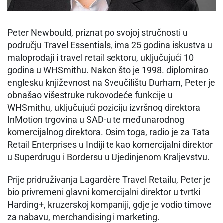
Peter Newbould, priznat po svojoj stručnosti u
području Travel Essentials, ima 25 godina iskustva u
maloprodaji i travel retail sektoru, uključujući 10
godina u WHSmithu. Nakon što je 1998. diplomirao
englesku književnost na Sveučilištu Durham, Peter je
obnašao višestruke rukovodeće funkcije u
WHSmithu, uključujući poziciju izvršnog direktora
InMotion trgovina u SAD-u te međunarodnog
komercijalnog direktora. Osim toga, radio je za Tata
Retail Enterprises u Indiji te kao komercijalni direktor
u Superdrugu i Bordersu u Ujedinjenom Kraljevstvu.
Prije pridruživanja Lagardère Travel Retailu, Peter je
bio privremeni glavni komercijalni direktor u tvrtki
Harding+, kruzerskoj kompaniji, gdje je vodio timove
za nabavu, merchandising i marketing.