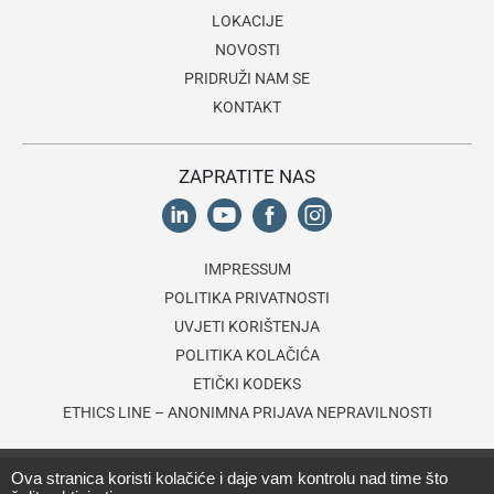
LOKACIJE
NOVOSTI
PRIDRUŽI NAM SE
KONTAKT
ZAPRATITE NAS
IMPRESSUM
POLITIKA PRIVATNOSTI
UVJETI KORIŠTENJA
POLITIKA KOLAČIĆA
ETIČKI KODEKS
ETHICS LINE – ANONIMNA PRIJAVA NEPRAVILNOSTI
© 2026 Lagardère Travel Retail Croatia d.o.o., dio
Lagardère grupe
.
Ova stranica koristi kolačiće i daje vam kontrolu nad time što