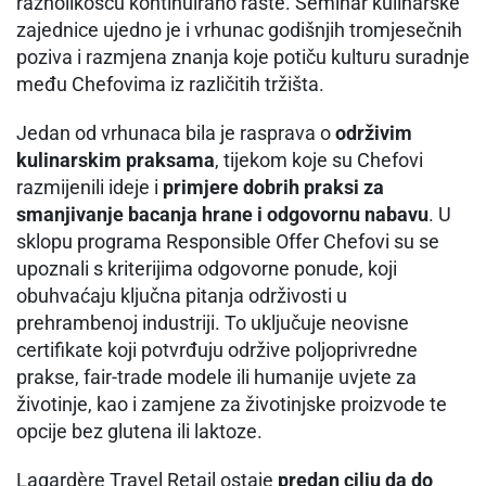
raznolikošću kontinuirano raste. Seminar kulinarske
zajednice ujedno je i vrhunac godišnjih tromjesečnih
poziva i razmjena znanja koje potiču kulturu suradnje
među Chefovima iz različitih tržišta.
Jedan od vrhunaca bila je rasprava o
održivim
kulinarskim praksama
, tijekom koje su Chefovi
razmijenili ideje i
primjere dobrih praksi za
smanjivanje bacanja hrane i odgovornu nabavu
. U
sklopu programa Responsible Offer Chefovi su se
upoznali s kriterijima odgovorne ponude, koji
obuhvaćaju ključna pitanja održivosti u
prehrambenoj industriji. To uključuje neovisne
certifikate koji potvrđuju održive poljoprivredne
prakse, fair-trade modele ili humanije uvjete za
životinje, kao i zamjene za životinjske proizvode te
opcije bez glutena ili laktoze.
Lagardère Travel Retail ostaje
predan cilju da do