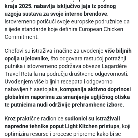
kraja 2025. nabavlja isključivo jaja iz podnog
uzgoja sustava za svoje interne brendove
,
istovremeno potičući svoje europske podružnice da
slijede standarde koje definira European Chicken
Commitment.
Chefovi su istraživali načine za uvođenje
više biljnih
opcija u jelovnike
, što odgovara rastućoj potražnji
putnika i istovremeno podržava obveze Lagardère
Travel Retaila na području društvene odgovornosti.
Uvođenjem više biljnih recepata i odgovorno
nabavljenih sastojaka,
kompanija aktivno doprinosi
globalnim naporima za smanjenje ugljičnog otiska
te putnicima nudi održivije prehrambene izbore.
Kroz praktične radionice
sudionici su istraživali
napredne tehnike poput Light Kitchen pristup
a, koji
optimizira resurse i procese pripreme kako bi se