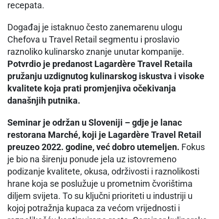
recepata.
Događaj je istaknuo često zanemarenu ulogu
Chefova u Travel Retail segmentu i proslavio
raznoliko kulinarsko znanje unutar kompanije.
Potvrdio je predanost Lagardère Travel Retaila
pružanju uzdignutog kulinarskog iskustva i visoke
kvalitete koja prati promjenjiva očekivanja
današnjih putnika.
Seminar je održan u Sloveniji – gdje je lanac
restorana Marché, koji je Lagardère Travel Retail
preuzeo 2022. godine, već dobro utemeljen.
Fokus
je bio na širenju ponude jela uz istovremeno
podizanje kvalitete, okusa, održivosti i raznolikosti
hrane koja se poslužuje u prometnim čvorištima
diljem svijeta. To su ključni prioriteti u industriji u
kojoj potražnja kupaca za većom vrijednosti i